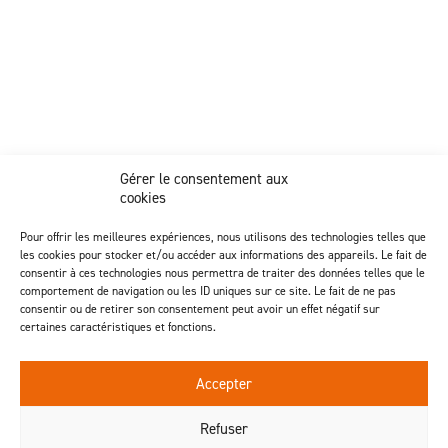
Z.I. Actipôle Nord 249 - 6 rue de Beauséjour
Gérer le consentement aux
Saint-André-de-la-Marche - 49450 Sèvremoine
cookies
02 41 49 80 90
Discover our injection activity
Pour offrir les meilleures expériences, nous utilisons des technologies telles que
les cookies pour stocker et/ou accéder aux informations des appareils. Le fait de
consentir à ces technologies nous permettra de traiter des données telles que le
comportement de navigation ou les ID uniques sur ce site. Le fait de ne pas
consentir ou de retirer son consentement peut avoir un effet négatif sur
certaines caractéristiques et fonctions.
Follow us
Accepter
Contact us
Refuser