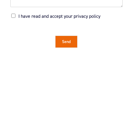
R
I have read and accept your
privacy policy
G
P
D
*
Send