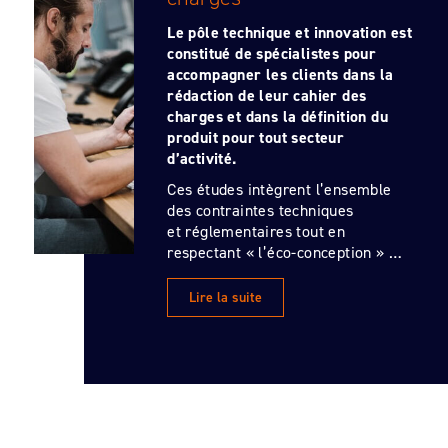
Le pôle technique et innovation est
constitué de spécialistes pour
accompagner les clients dans la
rédaction de leur cahier des
charges et dans la définition du
produit pour tout secteur
d’activité.
Ces études intègrent l’ensemble
des contraintes techniques
et réglementaires tout en
respectant « l’éco-conception » …
Lire la suite
Étape 3
Étape 4
Étape 5
Étape 6
Étape 1