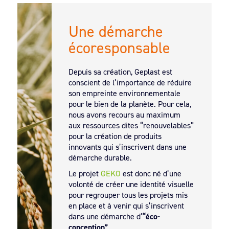
Le bureau d’études, composé
Geplast dispose de 30 lignes
Avec deux lignes de plaxage en
Dans le but d’assurer une qualité
Attentif au respect de
Une démarche
d’experts, est équipé d’outils
d’extrusion.
interne,
de service, Geplast met à la
l’environnement,
Geplast étoffe son offre
Geplast procède
écoresponsable
CFAO pour concevoir les filières
de décors. Plus de 70 films sont
disposition de ses clients sa force
au recyclage de l’intégralité de
et les conformateurs.
détenus en stock pour répondre
logistique :
ses déchets de fabrication dans le
des tournées
aux spécificités régionales ainsi
régulières dans la France entière
but de diminuer son empreinte
Depuis sa création, Geplast est
qu’aux tendances architecturales
et une plateforme de stockage de
environnementale
conscient de l’importance de réduire
du marché
15 000 m².
son empreinte environnementale
pour le bien de la planète. Pour cela,
nous avons recours au maximum
aux ressources dites “renouvelables”
pour la création de produits
innovants qui s’inscrivent dans une
démarche durable.
Le projet
GEKO
est donc né d’une
volonté de créer une identité visuelle
pour regrouper tous les projets mis
en place et à venir qui s’inscrivent
dans une démarche d’
“éco-
conception”
.