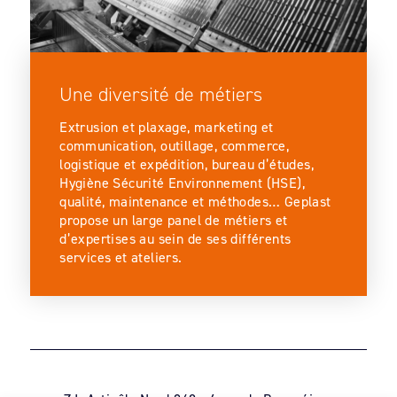
Une diversité de métiers
Extrusion et plaxage, marketing et
communication, outillage, commerce,
logistique et expédition, bureau d’études,
Hygiène Sécurité Environnement (HSE),
qualité, maintenance et méthodes… Geplast
propose un large panel de métiers et
d’expertises au sein de ses différents
services et ateliers.