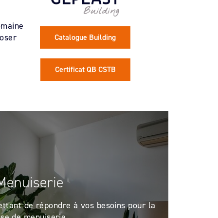
domaine
poser
Catalogue Building
Certificat QB CSTB
Menuiserie
ttant de répondre à vos besoins pour la
se de menuiserie.