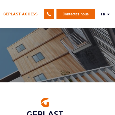
GEPLAST ACCESS
Contactez-nous
FR
le
Une politique RH tournée vers nos
salariés
Nos offres d’emploi
Candidature spontanée