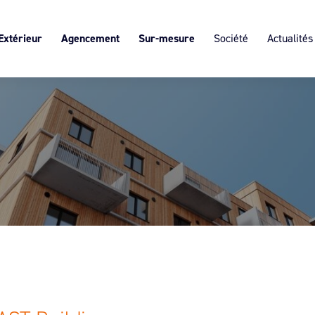
Extérieur
Agencement
Sur-mesure
Société
Actualités
s
 portail
Block Art®, claire-voie intérieure,
L’expertise du sur-mesure
Présentation
personnalisable
ôture SISTÄ
Les ruptures de ponts thermiques
Services & Expertises
Décor suspendu
cultants
Valeurs
Démarche éco-responsab
Recrutement