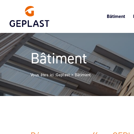
Bâtiment
Volets roulant
Le
Menuiserie
Cl
Oc
Bâtiment
Vous êtes ici :
Geplast
>
Bâtiment