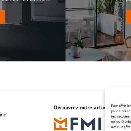
Pour offrir l
r
Découvrez notre activité d’inject
pour stocker 
ine
technologies 
ou les ID uni
avoir un effet