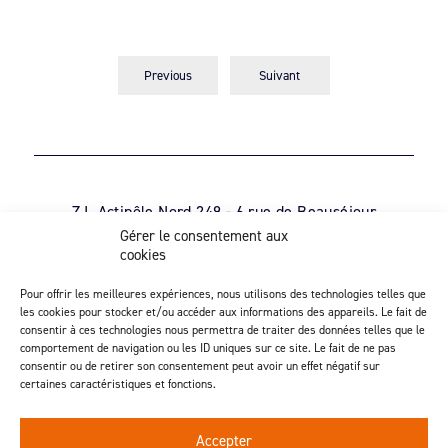
Previous
Suivant
Z.I. Actipôle Nord 249 - 6 rue de Beauséjour
Saint-André-de-la-Marche - 49450 Sèvremoine
Gérer le consentement aux
cookies
02 41 49 80 90
Découvrez notre activité d’injection
Pour offrir les meilleures expériences, nous utilisons des technologies telles que
les cookies pour stocker et/ou accéder aux informations des appareils. Le fait de
consentir à ces technologies nous permettra de traiter des données telles que le
comportement de navigation ou les ID uniques sur ce site. Le fait de ne pas
consentir ou de retirer son consentement peut avoir un effet négatif sur
Suivez-nous
certaines caractéristiques et fonctions.
Accepter