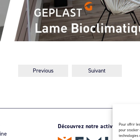
Previous
Suivant
Pour offrir l
r
Découvrez notre activité d’inject
pour stocker 
ine
technologies 