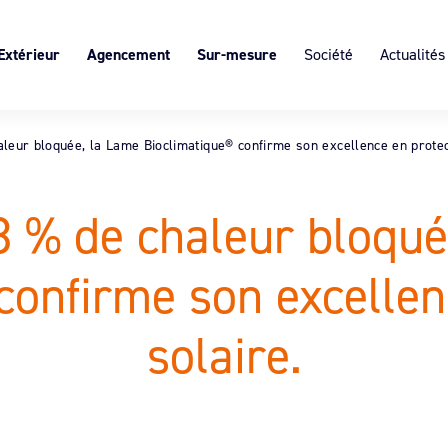
Extérieur
Agencement
Sur-mesure
Société
Actualités
s
 portail
Block Art®, claire-voie intérieure,
L’expertise du sur-mesure
Présentation
personnalisable
ôture SISTÄ
Les ruptures de ponts thermiques
Services & Expertises
Décor suspendu
leur bloquée, la Lame Bioclimatique® confirme son excellence en protec
cultants
Valeurs
Démarche éco-responsab
8 % de chaleur bloqué
Recrutement
confirme son excellen
solaire.