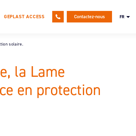
GEPLAST ACCESS
Contactez-nous
FR
tion solaire.
le
e, la Lame
Une politique RH tournée vers nos
salariés
ce en protection
Nos offres d’emploi
Candidature spontanée