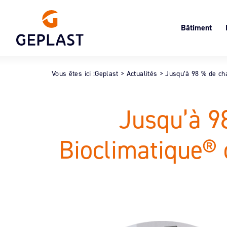
Bâtiment
Volets roulant
Le
Menuiserie
Cl
Vous êtes ici :
Geplast
>
Actualités
>
Jusqu’à 98 % de cha
Oc
Jusqu’à 9
Bioclimatique® 