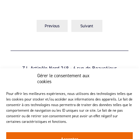
Previous
Suivant
Z.I. Actipôle Nord 249 - 6 rue de Beauséjour
Saint-André-de-la-Marche - 49450 Sèvremoine
Gérer le consentement aux
cookies
02 41 49 80 90
Découvrez notre activité d’injection
Pour offrir les meilleures expériences, nous utilisons des technologies telles que
les cookies pour stocker et/ou accéder aux informations des appareils. Le fait de
consentir à ces technologies nous permettra de traiter des données telles que le
comportement de navigation ou les ID uniques sur ce site. Le fait de ne pas
consentir ou de retirer son consentement peut avoir un effet négatif sur
Suivez-nous
certaines caractéristiques et fonctions.