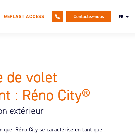
GEPLAST ACCESS
Contactez-nous
FR
le
Une politique RH tournée vers nos
e de volet
salariés
Nos offres d’emploi
nt : Réno City®
Candidature spontanée
on extérieur
nique, Réno City se caractérise en tant que