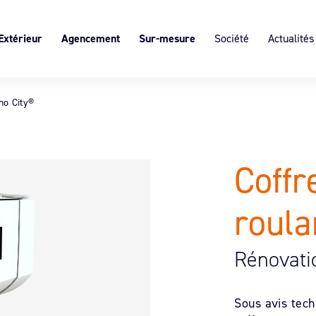
Extérieur
Agencement
Sur-mesure
Société
Actualités
s
 portail
Block Art®, claire-voie intérieure,
L’expertise du sur-mesure
Présentation
personnalisable
ôture SISTÄ
Les ruptures de ponts thermiques
Services & Expertises
Décor suspendu
no City®
cultants
Valeurs
Démarche éco-responsab
Coffr
Recrutement
roula
Rénovati
Sous avis tech