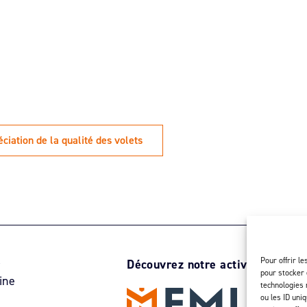
ciation de la qualité des volets
Pour offrir l
r
Découvrez notre activité d’inject
pour stocker 
ine
technologies 
ou les ID uni