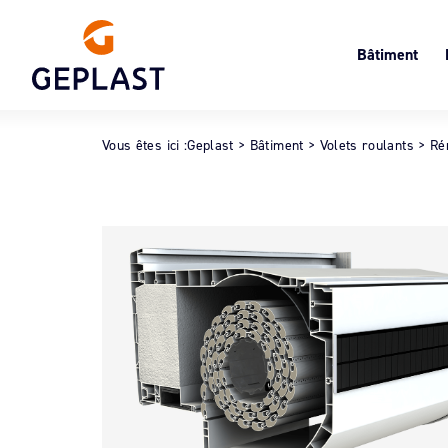
Bâtiment
Volets roulant
Le
Menuiserie
Cl
Vous êtes ici :
Geplast
>
Bâtiment
>
Volets roulants
>
Ré
Oc