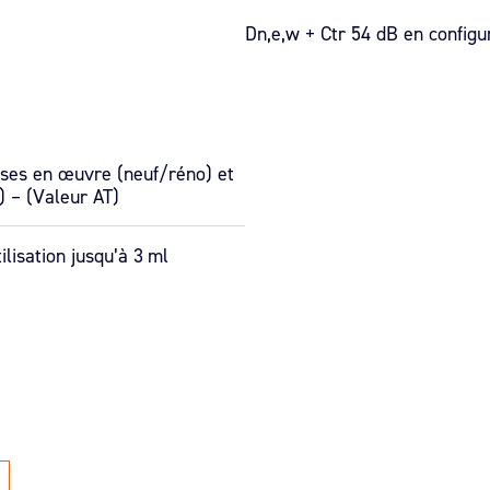
Dn,e,w + Ctr 54 dB en config
mises en œuvre (neuf/réno) et
 – (Valeur AT)
lisation jusqu’à 3 ml