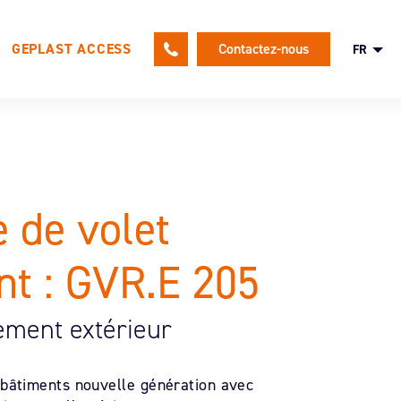
GEPLAST ACCESS
Contactez-nous
FR
le
Une politique RH tournée vers nos
e de volet
salariés
Nos offres d’emploi
nt : GVR.E 205
Candidature spontanée
ement extérieur
 bâtiments nouvelle génération avec