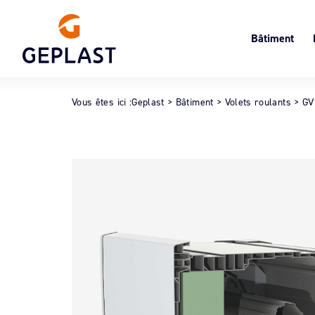
Bâtiment
Volets roulant
Le
Menuiserie
Cl
Vous êtes ici :
Geplast
>
Bâtiment
>
Volets roulants
>
GV
Oc