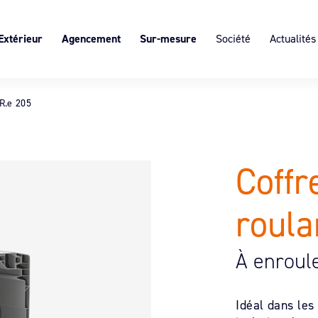
Extérieur
Agencement
Sur-mesure
Société
Actualités
s
 portail
Block Art®, claire-voie intérieure,
L’expertise du sur-mesure
Présentation
personnalisable
ôture SISTÄ
Les ruptures de ponts thermiques
Services & Expertises
Décor suspendu
R.e 205
cultants
Valeurs
Démarche éco-responsab
Coffr
Recrutement
roula
À enroul
Idéal dans les