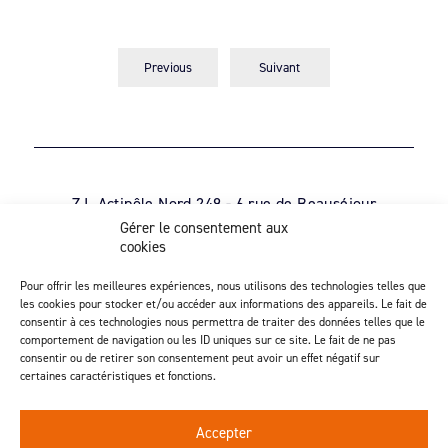
Previous
Suivant
Z.I. Actipôle Nord 249 - 6 rue de Beauséjour
Saint-André-de-la-Marche - 49450 Sèvremoine
Gérer le consentement aux
cookies
02 41 49 80 90
Découvrez notre activité d’injection
Pour offrir les meilleures expériences, nous utilisons des technologies telles que
les cookies pour stocker et/ou accéder aux informations des appareils. Le fait de
consentir à ces technologies nous permettra de traiter des données telles que le
comportement de navigation ou les ID uniques sur ce site. Le fait de ne pas
consentir ou de retirer son consentement peut avoir un effet négatif sur
Suivez-nous
certaines caractéristiques et fonctions.
Accepter
Contactez-nous