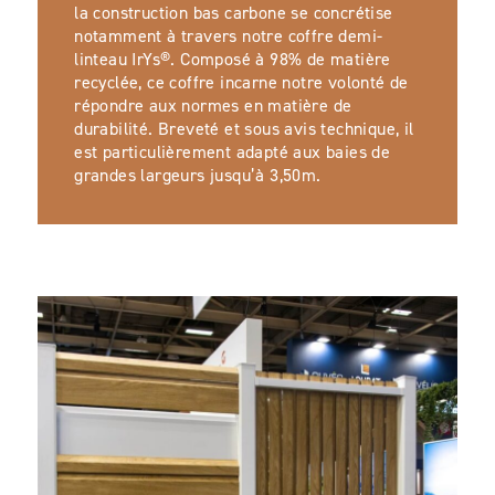
la construction bas carbone se concrétise
notamment à travers notre coffre demi-
linteau IrYs®. Composé à 98% de matière
recyclée, ce coffre incarne notre volonté de
répondre aux normes en matière de
durabilité. Breveté et sous avis technique, il
est particulièrement adapté aux baies de
grandes largeurs jusqu’à 3,50m.