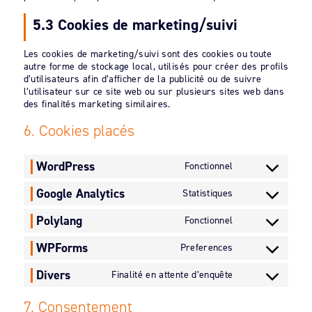
5.3 Cookies de marketing/suivi
Les cookies de marketing/suivi sont des cookies ou toute
autre forme de stockage local, utilisés pour créer des profils
d’utilisateurs afin d’afficher de la publicité ou de suivre
l’utilisateur sur ce site web ou sur plusieurs sites web dans
des finalités marketing similaires.
6. Cookies placés
WordPress
Fonctionnel
Consent
to
Google Analytics
Statistiques
service
Consent
wordpress
to
Polylang
Fonctionnel
service
Consent
google-
to
WPForms
Preferences
analytics
service
Consent
polylang
to
Divers
Finalité en attente d’enquête
service
Consent
wpforms
to
7. Consentement
service