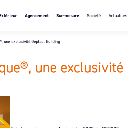
Extérieur
Agencement
Sur-mesure
Société
Actualités
s
 portail
Block Art®, claire-voie intérieure,
L’expertise du sur-mesure
Présentation
personnalisable
ôture SISTÄ
Les ruptures de ponts thermiques
Services & Expertises
Décor suspendu
, une exclusivité Geplast Building
cultants
Valeurs
Démarche éco-responsab
que®, une exclusivité 
Recrutement