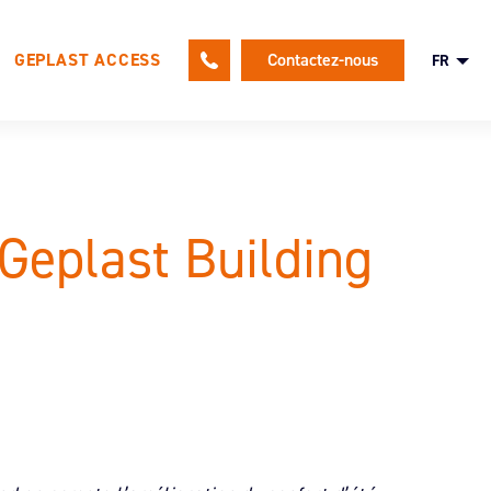
GEPLAST ACCESS
Contactez-nous
FR
le
Geplast Building
Une politique RH tournée vers nos
salariés
Nos offres d’emploi
Candidature spontanée