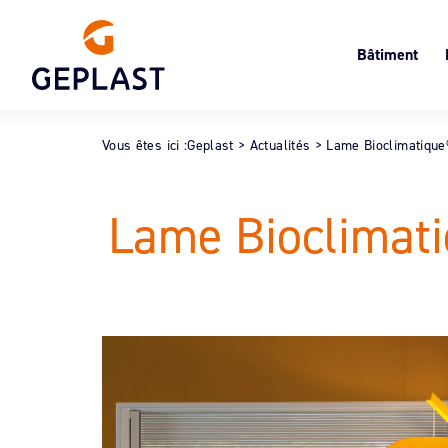
Bâtiment
Volets roulant
Le
Menuiserie
Cl
Vous êtes ici :
Geplast
>
Actualités
>
Lame Bioclimatique®
Oc
Lame Bioclimati