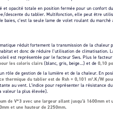
é et opacité totale en position fermée pour un confort d
e/descente du tablier. Multifonction, elle peut être util
de baies, c’est la seule lame de volet roulant du marché 
limatique réduit fortement la transmission de la chaleur p
abitat et donc de réduire l’utilisation de climatisation. 
leil est représentée par le facteur Sws. Plus le facteur 
our les coloris clairs
(blanc, gris, beige…) et de
0,10 po
n rôle de gestion de la lumière et de la chaleur. En pos
ce thermique du tablier est de Rsh = 0,101 m².K/W po
stante au vent. L’indice pour représenter la résistance du
a valeur la plus élevée).
mum de V*3 avec une largeur allant jusqu’à 1600mm et
00mm et une hauteur de 2250mm
.