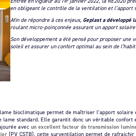
Entrée en vigueur au 1
janvier 2022, la RE2020 pren
er
en obligeant le contrôle de la ventilation et l’apport 
Afin de répondre à ces enjeux,
Geplast a développé l
roulant micro-poinçonnée assurant un apport solaire
Son développement a été pensé pour proposer une vé
soleil et assurer un confort optimal au sein de l’habi
ame bioclimatique permet de maîtriser l’apport solaire et
e lame standard. Elle garantit donc un véritable confort e
 ajourée avec
un excellent facteur de transmission lumin
ier
(PV CSTB), cette surventilation permet de rafraichir l’